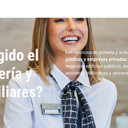
gido el
Los servicios de portería y acti
públicos y empresas privadas
negocios, edificios públicos, in
ería y
ancianos, bibliotecas y univer
liares?