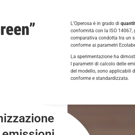
reen”
L’Operosa è in grado di
quanti
conformità con la ISO 14067, g
comparativa condotta tra un se
₂
conforme ai parametri Ecolabel
La sperimentazione ha dimostra
I parametri di calcolo delle emis
del modello, sono applicabili
conforme e standardizzata.
mizzazione
e emissioni