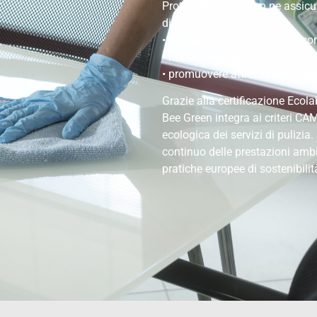
Protocollo Bee Green ne assicur
di pratiche volte a:
• ottimizzare l’uso di risorse 
• ridurre l’impiego di sostanze 
• promuovere attrezzature a b
Grazie alla certificazione Ecolab
Bee Green integra ai criteri CAM 
ecologica dei servizi di pulizia
continuo delle prestazioni ambie
pratiche europee di sostenibilit