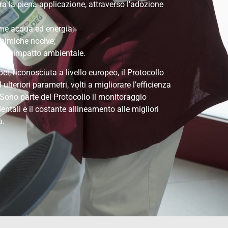
a la piena applicazione, attraverso l’adozione
come acqua ed energia;
chimiche nocive;
asso impatto ambientale.
el, riconosciuta a livello europeo, il Protocollo
ulteriori parametri, volti a migliorare l’efficienza
. Sono parte del Protocollo il monitoraggio
ntali e il costante allineamento alle migliori
à.