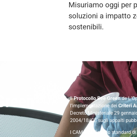
Misuriamo oggi per p
soluzioni a impatto z
sostenibili.
Green
Il
Protocollo Bee Green
de L’O
l’implementazione dei
Criteri 
Decreto Ministeriale 29 gennaio
2004/18/CE sugli appalti pubbl
I CAM stabiliscono standard di s