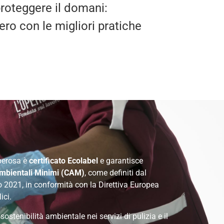
roteggere il domani:
ero con le migliori pratiche
perosa è
certificato Ecolabel
e garantisce
Ambientali Minimi (CAM)
, come definiti dal
 2021, in conformità con la Direttiva Europea
ici.
ostenibilità ambientale nei servizi di pulizia e il