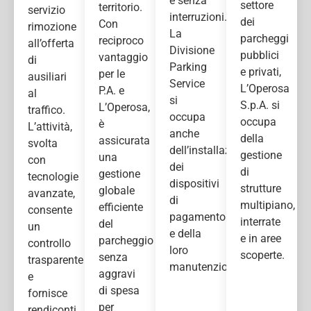
e senza
settore
territorio.
servizio
interruzioni.
dei
Con
rimozione
La
parcheggi
reciproco
all’offerta
Divisione
pubblici
vantaggio
di
Parking
e privati,
per le
ausiliari
Service
L’Operosa
P.A. e
al
si
S.p.A. si
L’Operosa,
traffico.
occupa
occupa
è
L’attività,
anche
della
assicurata
svolta
dell’installazione
gestione
una
con
dei
di
gestione
tecnologie
dispositivi
strutture
globale
avanzate,
di
multipiano,
efficiente
consente
pagamento
interrate
del
un
e della
e in aree
parcheggio
controllo
loro
scoperte.
senza
trasparente
manutenzione.
aggravi
e
di spesa
fornisce
per
rendiconti