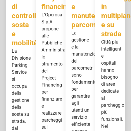
di
financing
e
in
controllo
manutenzione
multipia
L’Operosa
S.p.A.
sosta
parcometri
e su
propone
e
strada
La
alle
gestione
mobilità
Città più
Pubbliche
e la
intelligenti
Amministrazioni
La
manutenzione
e
lo
Divisione
dei
ospitali
strumento
Parking
parcometri
hanno
del
Service
sono
bisogno
Project
si
fondamentali
di aree
Financing
occupa
per
dedicate
per
della
garantire
al
finanziare
gestione
agli
parcheggio
e
della
utenti un
più
realizzare
sosta su
servizio
funzionali.
parcheggi
strada,
efficiente
Nel
sul
dal