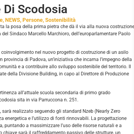
 Di Scodosia
e
,
NEWS
,
Persone
,
Sostenibilità
 la posa della prima pietra che dà il via alla nuova costruzion
nza del Sindaco Marcello Marchioro, dell’europarlamentare Paolo
uo coinvolgimento nel nuovo progetto di costruzione di un asilo
n provincia di Padova, un’iniziativa che incarna l’impegno della
nità e a contribuire allo sviluppo sostenibile del territorio. Il
te della Divisione Building, in capo al Direttore di Produzione
ertinenza all’attuale scuola secondaria di primo grado
codosia sita in via Parruccona n. 251.
mq, sarà realizzato seguendo gli standard Nzeb (Nearly Zero
za energetica e l’utilizzo di fonti rinnovabili. La progettazione
ca, puntando a massimizzare l’uso delle risorse naturali e a
o chiave sarà il raffreddamento passivo delle strutture, un