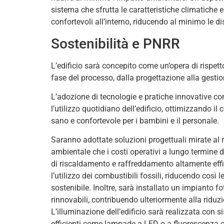
sistema che sfrutta le caratteristiche climatiche 
confortevoli all’interno, riducendo al minimo le dis
Sostenibilità e PNRR
L’edificio sarà concepito come un’opera di rispett
fase del processo, dalla progettazione alla gestio
L’adozione di tecnologie e pratiche innovative co
l’utilizzo quotidiano dell’edificio, ottimizzando
sano e confortevole per i bambini e il personale.
Saranno adottate soluzioni progettuali mirate al r
ambientale che i costi operativi a lungo termine d
di riscaldamento e raffreddamento altamente eff
l’utilizzo dei combustibili fossili, riducendo così
sostenibile. Inoltre, sarà installato un impianto f
rinnovabili, contribuendo ulteriormente alla riduzi
L’illuminazione dell’edificio sarà realizzata con
efficienti come lampade a LED o a fluorescenza c