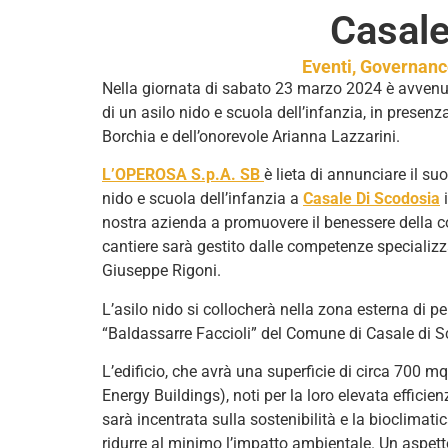
Casale
Eventi
,
Governanc
Nella giornata di sabato 23 marzo 2024 è avvenuta
di un asilo nido e scuola dell’infanzia, in prese
Borchia e dell’onorevole Arianna Lazzarini.
L’OPEROSA S.p.A. SB
è lieta di annunciare il s
nido e scuola dell’infanzia a
Casale Di Scodosia
i
nostra azienda a promuovere il benessere della comu
cantiere sarà gestito dalle competenze specializza
Giuseppe Rigoni.
L’asilo nido si collocherà nella zona esterna di p
“Baldassarre Faccioli” del Comune di Casale di S
L’edificio, che avrà una superficie di circa 700 
Energy Buildings), noti per la loro elevata efficien
sarà incentrata sulla sostenibilità e la bioclimati
ridurre al minimo l’impatto ambientale. Un aspett