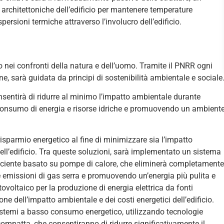
e architettoniche dell’edificio per mantenere temperature
persioni termiche attraverso l’involucro dell’edificio.
o nei confronti della natura e dell’uomo. Tramite il PNRR ogni
ne, sarà guidata da principi di sostenibilità ambientale e sociale
nsentirà di ridurre al minimo l’impatto ambientale durante
 il consumo di energia e risorse idriche e promuovendo un ambient
isparmio energetico al fine di minimizzare sia l’impatto
ell’edificio. Tra queste soluzioni, sarà implementato un sistema
iciente basato su pompe di calore, che eliminerà completamente
 le emissioni di gas serra e promuovendo un’energia più pulita e
otovoltaico per la produzione di energia elettrica da fonti
one dell’impatto ambientale e dei costi energetici dell’edificio.
 sistemi a basso consumo energetico, utilizzando tecnologie
ompatta, che consentiranno di ridurre significativamente il